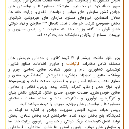
آخرین دستاوردها و پیشرفت های ۴۴ ساله انقلاب اسلامی قرار گیرند.
سپهر اضافه کرد: در نخستین نمایشگاه دستاوردها و توانمندی های
جهادی کشور سازمان های دولتی و نهادهای انقلابی، وزارت خانه ها،
فعالان اقتصادی، نیروهای مسلح، سازمان های غیردولتی، شرکتهای
بخش خصوصی شرکت خواهند داشت. تابحال ۴۳ سازمان و نهاد دولتی
شامل قوای سه گانه، وزارت خانه ها، معاونت علی رئیس جمهوری و
نیروهای مسلح از برگزاری نمایشگاه حمایت کرده اند.
وی اظهار داشت: بیشتر از ۴۱ گروه کالایی و خدماتی دربخش های
مختلف شامل مخابرات،
ارتباطات
و فناوری اطلاعات، صنایع غذایی،
نوشیدنی، کشاورزی، دام و طیور، شیلات، صنایع نساجی، چرم و
پوشاک، صنایع و تجهیزات پزشکی، دندانپزشکی، آزمایشگاهی، معدن و
صنایع معدنی، صنایع آب و برق و فاضلاب، صنعت نفت و زیرمجموعه
آن، انواع حمل و نقل، گمرک، بانک، بیمه، بورس، نظامی و دفاعی،
صنایع خودروسازی، قطعات خودرو، صنایع خلاق، شرکتهای دانش بنیان
و کارآفرینان، نوآوری و ابتکارات، امداد و نجات، صنعت ساختمان
دستاوردها و توانمندی های جهادی خویش را عرضه خواهند کرد.
رییس هیات مدیره انجمن مدیریت جهادی با اشاره به اینکه در
نمایشگاه پنج بخش دیده شده، خاطرنشان کرد: بخش فعالان، بخش
تولید شامل کارخانجات بزرگ دولتی و خصوصی، پاویون وزارت خانه ها
و سازمان های دولتی، پاویون استان ها شامل استانداری، فرمانداری