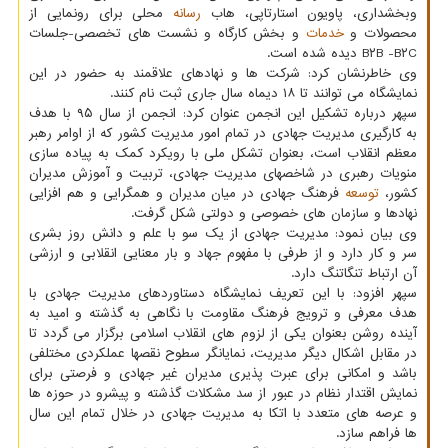
وبخشداری، پاویون استارتاپی، هاب
رسانه
محلی برای رونمایی از
محصولات و
خدمات
و بخش کارگاه و نشست های تخصصی-جلسات
B۲B -B۲C دیده شده است.
وی خاطرنشان کرد: شرکت ها و نهادهای علاقمند به حضور در این
نمایشگاه می توانند تا ۱۸ دیماه سال جاری ثبت نام کنند.
سپهر درباره تشکیل این انجمن عنوان کرد: انجمن از سال ۹۵ با هدف
به کارگیری مدیریت جهادی در تمام امور مدیریت کشور که از اوامر رهبر
معظم انقلاب است، بعنوان تشکل ملی با رویکرد کمک به پیاده سازی
منویات رهبری در شاخصهای مدیریت جهادی، تربیت و آموزش مدیران
کشور،
توسعه
فرهنگ جهادی در میان مدیران و همگرایی و هم افزایی
نهادها و سازمان های خصوصی و دولتی شکل گرفت.
وی بیان نمود: مدیریت جهادی از یک سو با علم و دانش روز بشری
سر و کار دارد و از طرفی با مفهوم جهاد و بار معنایی انقلابی و ارزشی
آن ارتباط تنگاتنگ دارد.
سپهر افزود: با این تعریف نمایشگاه دستاوردهای مدیریت جهادی با
هدف معرفی و ترویج فرهنگ مقاومت با نگاهی به گذشته و امید به
آینده روشن بعنوان یکی از لزوم های انقلاب اسلامی برگزار می گردد تا
در مقابل اشکال دیگر مدیریت، نمایانگر سطوح نقصها عملکردی مختلفی
باشد و امکانی برای عبرت پذیری مدیران غیر جهادی و فرصتی برای
نمایش اقتدار نظام در عبور از سد مشکلات گذشته و پیشرو در حوزه ها
و عرصه های متعدد با اتکا به مدیریت جهادی در خلال تمام این سال
ها فراهم سازد.